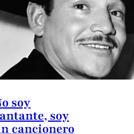
o soy
antante, soy
n cancionero