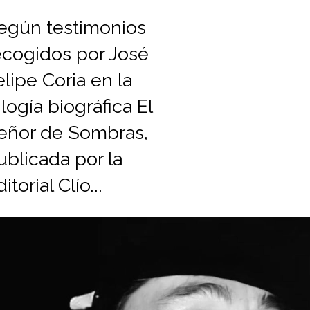
egún testimonios
ecogidos por José
elipe Coria en la
rilogía biográfica El
eñor de Sombras,
ublicada por la
itorial Clío...