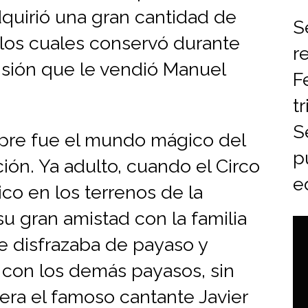
quirió una gran cantidad de
S
, los cuales conservó durante
r
nsión que le vendió Manuel
F
t
S
mpre fue el mundo mágico del
p
ción. Ya adulto, cuando el Circo
ed
o en los terrenos de la
u gran amistad con la familia
se disfrazaba de payaso y
- con los demás payasos, sin
era el famoso cantante Javier