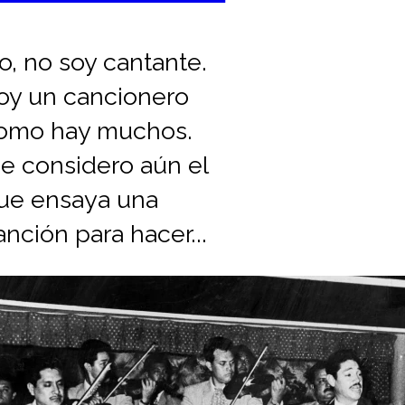
o, no soy cantante.
oy un cancionero
omo hay muchos.
e considero aún el
ue ensaya una
anción para hacer...