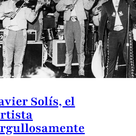
avier Solís, el
rtista
rgullosamente