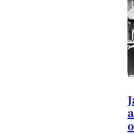
J
a
o