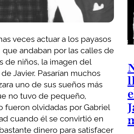
as veces actuar a los payasos
es, que andaban por las calles de
s de niños, la imagen del
N
de Javier. Pasarían muchos
l
izara uno de sus sueños más
e
ue no tuvo de pequeño,
J
no fueron olvidadas por Gabriel
dad cuando él se convirtió en
 bastante dinero para satisfacer