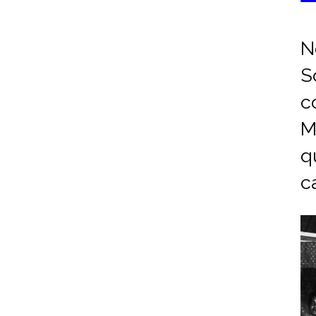
N
S
c
M
q
c