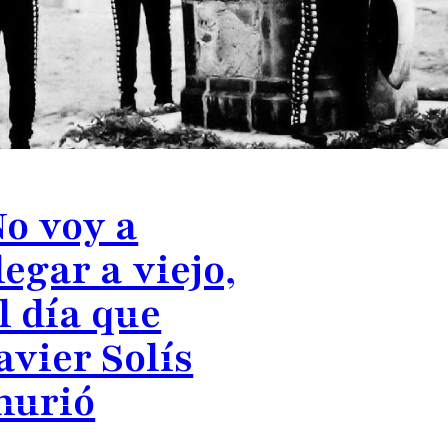
o voy a
legar a viejo,
l día que
avier Solís
murió