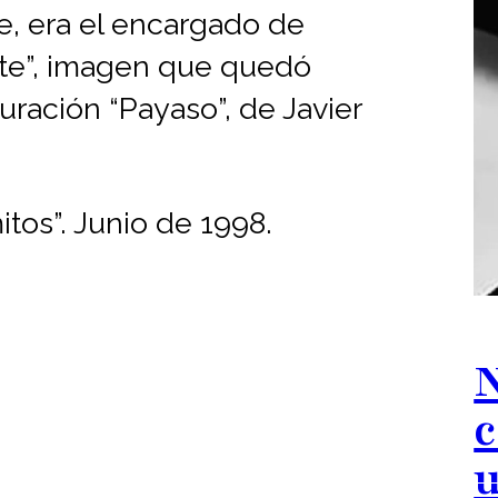
e, era el encargado de
iste”, imagen que quedó
uración “Payaso”, de Javier
itos”. Junio de 1998.
N
c
u