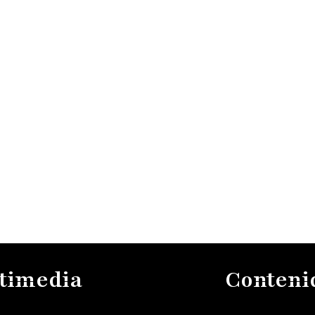
timedia
Conteni